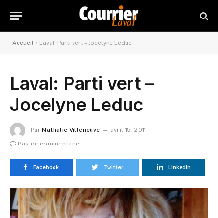
Accueil
»
Laval: Parti vert – Jocelyne Leduc
Laval: Parti vert –
Jocelyne Leduc
Par
Nathalie Villeneuve
avril 15, 2011
Pas de commentaire
Facebook
Twitter
LinkedIn