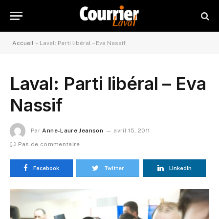
Accueil
»
Laval: Parti libéral – Eva Nassif
Laval: Parti libéral – Eva
Nassif
Par
Anne-Laure Jeanson
avril 15, 2011
Pas de commentaire
Facebook
Twitter
LinkedIn