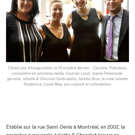
C'était jour d'inauguration, le 10 octobre dernier… Caroline Thibodeau,
conseillère en solutions média, Courrier Laval; Joanie Patenaude,
gérante, Juliette & Chocolat Centropolis; Juliette Brun, la vraie Juliette
fondatrice; Lionel May, son conjoint et cofondateur.
Établie sur la rue Saint-Denis à Montréal, en 2002, la