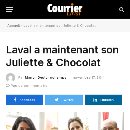
Accueil
»
Laval a maintenant son Juliette & Chocolat
Laval a maintenant son
Juliette & Chocolat
Par
Manon Deslongchamps
novembre 17, 2014
Pas de commentaire
Facebook
Twitter
LinkedIn