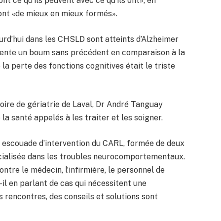
t ce qu’ils peuvent avec ce qu’ils ont», en
 sont «de mieux en mieux formés».
ourd’hui dans les CHSLD sont atteints d’Alzheimer
sente un boum sans précédent en comparaison à la
e la perte des fonctions cognitives était le triste
re de gériatrie de Laval, Dr André Tanguay
a santé appelés à les traiter et les soigner.
ne escouade d’intervention du CARL, formée de deux
écialisée dans les troubles neurocomportementaux.
ontre le médecin, l’infirmière, le personnel de
it-il en parlant de cas qui nécessitent une
s rencontres, des conseils et solutions sont