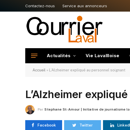
Contactez-nous
Service aux annonceurs
Actualités
Vie Lavallloise
Accueil
»
L’Alzheimer expliqué au personnel soignant
L’Alzheimer expliqué
Par
Stephane St-Amour | Initiative de journalisme l
Facebook
Twitter
Linked