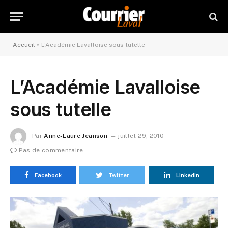
Accueil
»
L’Académie Lavalloise sous tutelle
L’Académie Lavalloise
sous tutelle
Par
Anne-Laure Jeanson
juillet 29, 2010
Pas de commentaire
Facebook
Twitter
LinkedIn