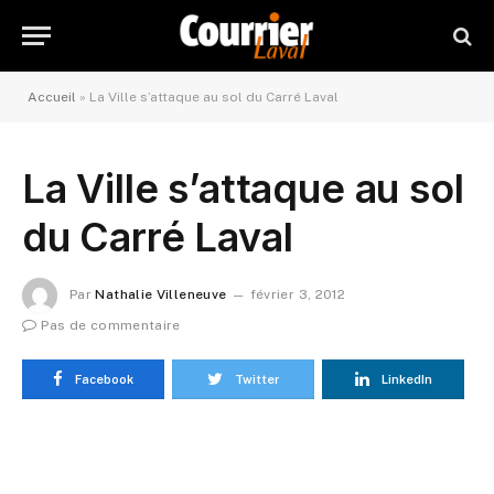
Accueil
»
La Ville s’attaque au sol du Carré Laval
La Ville s’attaque au sol
du Carré Laval
Par
Nathalie Villeneuve
février 3, 2012
Pas de commentaire
Facebook
Twitter
LinkedIn