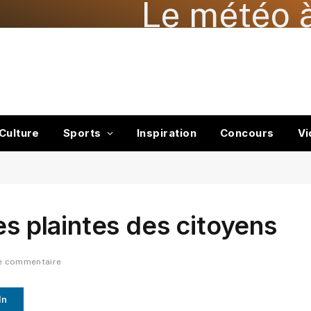
Le météo à
Culture
Sports
Inspiration
Concours
Vi
es plaintes des citoyens
e commentaire
In