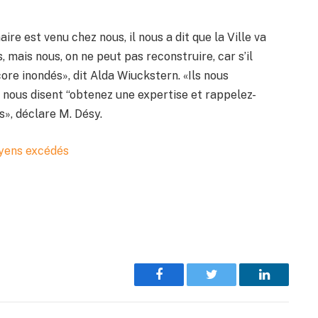
ire est venu chez nous, il nous a dit que la Ville va
, mais nous, on ne peut pas reconstruire, car s’il
core inondés», dit Alda Wiuckstern. «Ils nous
s nous disent “obtenez une expertise et rappelez-
s», déclare M. Désy.
oyens excédés
Facebook
Twitter
LinkedIn