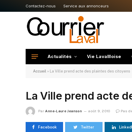
Contactez-nous
Service aux annonceurs
Actualités
Vie Lavallloise
Accueil
»
La Ville prend acte des plaintes des citoyens
La Ville prend acte d
Par
Anne-Laure Jeanson
août 9, 2010
Pas d
Facebook
Twitter
Linked