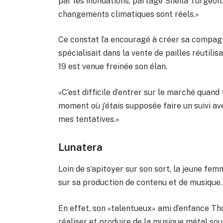
par les inondations, partage Sheila Turgeon.
changements climatiques sont réels.»
Ce constat l’a encouragé à créer sa compag
spécialisait dans la vente de pailles réutili
19 est venue freinée son élan.
«C’est difficile d’entrer sur le marché quand
moment où j’étais supposée faire un suivi ave
mes tentatives.»
Lunatera
Loin de s’apitoyer sur son sort, la jeune fe
sur sa production de contenu et de musique.
En effet, son «talentueux» ami d’enfance Th
réaliser et produire de la musique métal sou