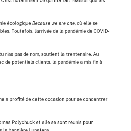
 C’est notamment ce qui m’a fait réaliser que les
nie écologique
Because we are one
, où elle se
sables. Toutefois, l’arrivée de la pandémie de COVID-
 tu n’as pas de nom, soutient la trentenaire. Au
c de potentiels clients, la pandémie a mis fin à
mme a profité de cette occasion pour se concentrer
omas Polychuck et elle se sont réunis pour
s la bannière Lunatera.