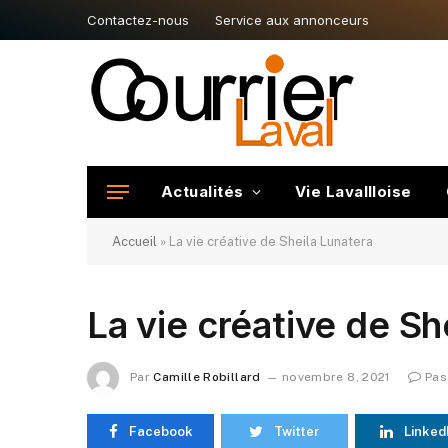
Contactez-nous
Service aux annonceurs
Actualités
Vie Lavallloise
Accueil
»
La vie créative de Sheila Lunatera
La vie créative de Sh
Par
Camille Robillard
novembre 8, 2021
Pas
Facebook
Twitter
Linked