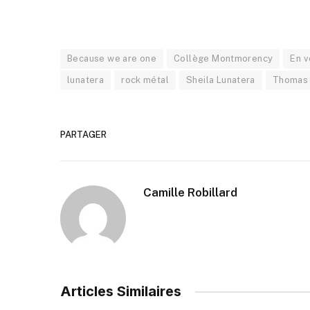
Because we are one
Collège Montmorency
En v
lunatera
rock métal
Sheila Lunatera
Thomas 
PARTAGER
Camille Robillard
Articles Similaires