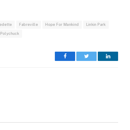
edette
Fabreville
Hope For Mankind
Linkin Park
Polychuck
Facebook
Twitter
LinkedIn