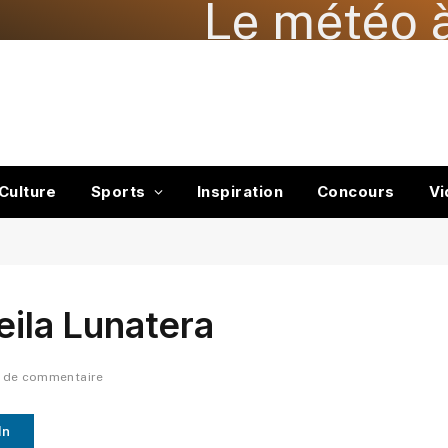
Le météo à
Culture
Sports
Inspiration
Concours
Vi
eila Lunatera
 de commentaire
In