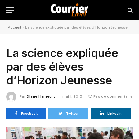
Accueil
»
La science expliquée par des élèves d’Horizon Jeunesse
La science expliquée
par des élèves
d’Horizon Jeunesse
Par
Diane Hameury
mai 1, 2015
Pas de commentaire
Facebook
Twitter
LinkedIn