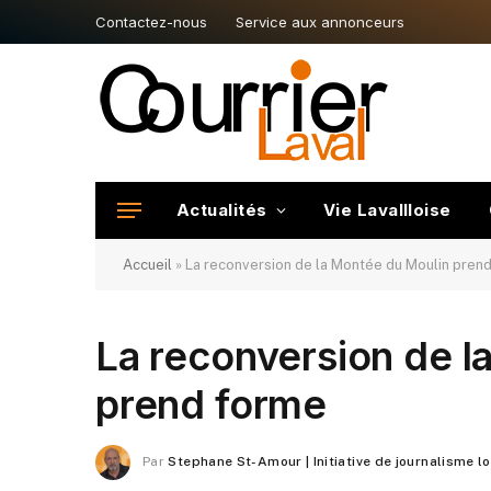
Contactez-nous
Service aux annonceurs
Actualités
Vie Lavallloise
Accueil
»
La reconversion de la Montée du Moulin pren
La reconversion de l
prend forme
Par
Stephane St-Amour | Initiative de journalisme l