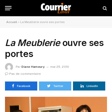
Accueil
»
La Meublerie ouvre ses portes
La Meublerie
ouvre ses
portes
Par
Diane Hameury
mai 25, 2010
Pas de commentaire
Facebook
Twitter
LinkedIn