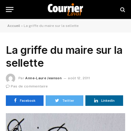
Accueil
»
La griffe du maire sur la sellette
La griffe du maire sur la
sellette
Par
Anne-Laure Jeanson
août 12, 2011
Pas de commentaire
Facebook
Twitter
LinkedIn