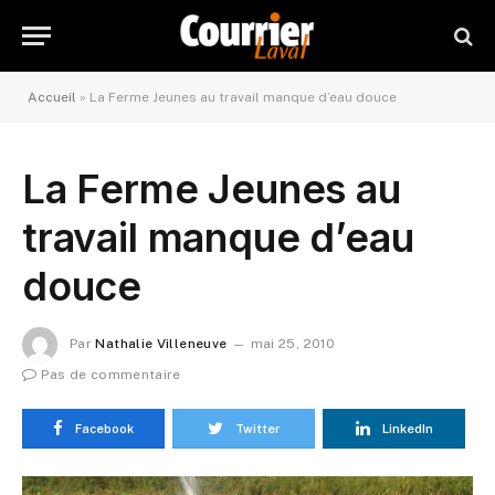
Accueil
»
La Ferme Jeunes au travail manque d’eau douce
La Ferme Jeunes au
travail manque d’eau
douce
Par
Nathalie Villeneuve
mai 25, 2010
Pas de commentaire
Facebook
Twitter
LinkedIn