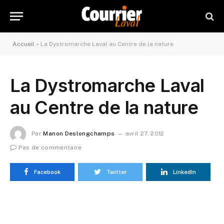
Accueil
»
La Dystromarche Laval au Centre de la nature
La Dystromarche Laval
au Centre de la nature
Par
Manon Deslongchamps
avril 27, 2012
Pas de commentaire
Facebook
Twitter
LinkedIn