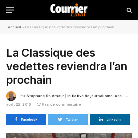
Accueil
»
La Classique des vedettes reviendra l’an prochain
La Classique des
vedettes reviendra l’an
prochain
Par
Stephane St-Amour | Initiative de journalisme local
août 22, 2016
Pas de commentaire
Facebook
Twitter
LinkedIn