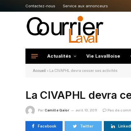
Contactez-nous
Service aux annonceurs
Actualités
Vie Lavallloise
Accueil
»
La CIVAPHL devra cesser ses activités
La CIVAPHL devra ces
Par
Camille Gaïor
avril 10, 2011
Pas de comm
Facebook
Twitter
Linked