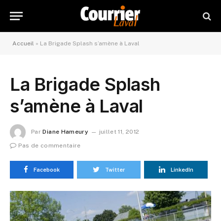
Accueil
»
La Brigade Splash s’amène à Laval
La Brigade Splash
s’amène à Laval
Par
Diane Hameury
juillet 11, 2012
Pas de commentaire
Facebook
Twitter
LinkedIn