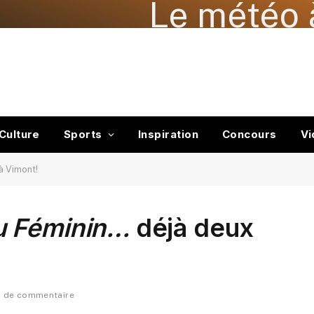
Le météo 
Culture
Sports
Inspiration
Concours
Vi
à Vimont!
u Féminin…
déjà deux
s de commentaire