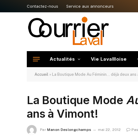
Contactez-nous
Service aux annonceurs
Actualités
Vie Lavallloise
Accueil
»
La Boutique Mode Au Féminin… déjà deux ans 
La Boutique Mode
A
ans à Vimont!
Par
Manon Deslongchamps
mai 22, 2012
Pa