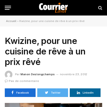
Accueil
»
Kwizine, pour une cuisine de rêve à un prix rêvé
Kwizine, pour une
cuisine de rêve à un
prix rêvé
Par
Manon Deslongchamps
novembre 23, 2012
Pas de commentaire
Facebook
Twitter
LinkedIn