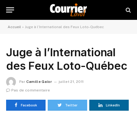
Accueil
»
Juge à l’International des Feux Loto-Québec
Juge à l’International
des Feux Loto-Québec
Par
Camille Gaïor
juillet 21, 2011
Pas de commentaire
Facebook
Twitter
LinkedIn