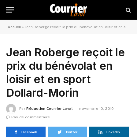
Accueil
»
Jean Roberge reçoit le prix du bénévolat en loisir et en sport Dollard-Morin
Jean Roberge reçoit le
prix du bénévolat en
loisir et en sport
Dollard-Morin
Par
Rédaction Courrier Laval
novembre 10, 2010
Pas de commentaire
Facebook
Twitter
LinkedIn