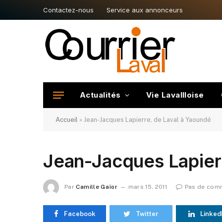
Contactez-nous
Service aux annonceurs
Actualités
Vie Lavallloise
Accueil
»
Jean-Jacques Lapierre, de Laval à Yaoundé
Jean-Jacques Lapier
Par
Camille Gaïor
mars 15, 2011
Pas de com
Facebook
Twitter
Linked