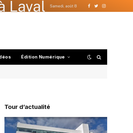
à Laval
Samedi, août 8
Facebook
Twitter
Instagram
déos
Édition Numérique
Tour d’actualité