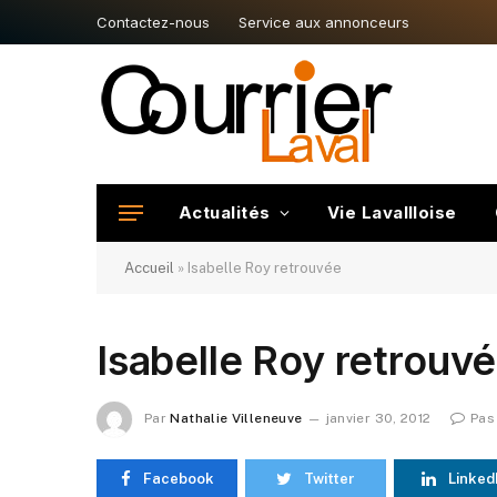
Contactez-nous
Service aux annonceurs
Actualités
Vie Lavallloise
Accueil
»
Isabelle Roy retrouvée
Isabelle Roy retrouv
Par
Nathalie Villeneuve
janvier 30, 2012
Pas
Facebook
Twitter
Linked