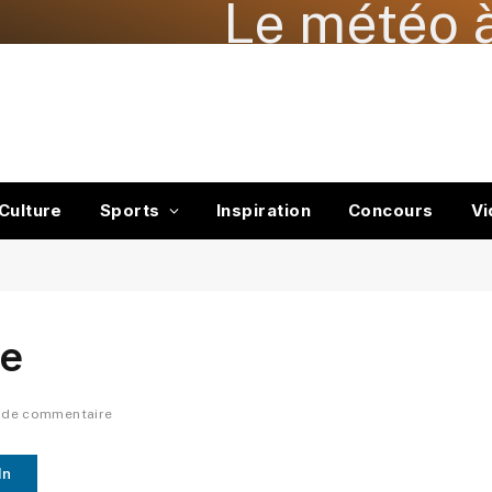
Le météo à
Culture
Sports
Inspiration
Concours
Vi
ée
 de commentaire
In