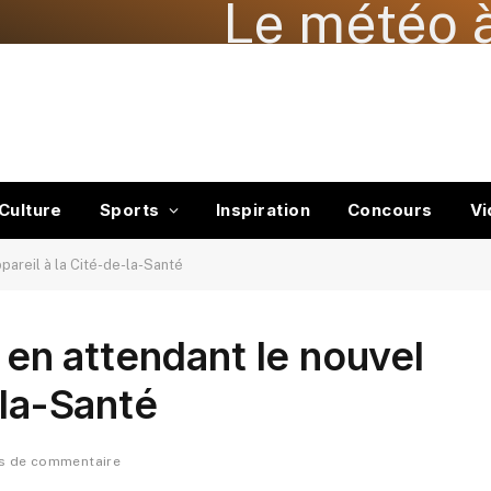
Le météo à
Culture
Sports
Inspiration
Concours
Vi
ppareil à la Cité-de-la-Santé
y en attendant le nouvel
-la-Santé
s de commentaire