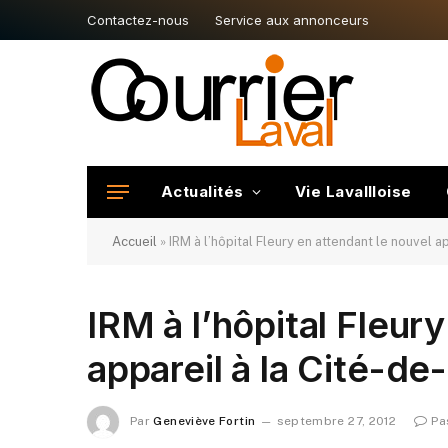
Contactez-nous
Service aux annonceurs
Actualités
Vie Lavallloise
Accueil
»
IRM à l’hôpital Fleury en attendant le nouvel a
IRM à l’hôpital Fleur
appareil à la Cité-de
Par
Geneviève Fortin
septembre 27, 2012
Pa