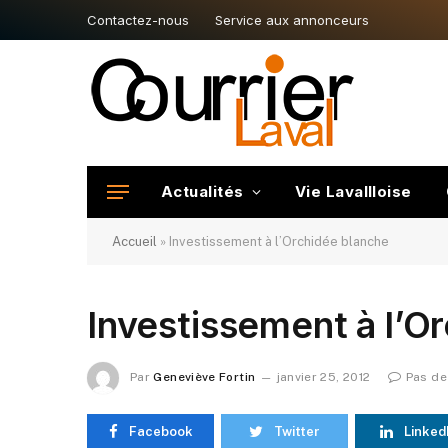
Contactez-nous
Service aux annonceurs
Actualités
Vie Lavallloise
Accueil
»
Investissement à l’Orchidée blanche
Investissement à l’O
Par
Geneviève Fortin
janvier 25, 2012
Pas de
Facebook
Twitter
Linked