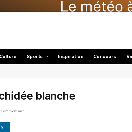
Le météo à
Culture
Sports
Inspiration
Concours
Vi
rchidée blanche
 commentaire
In