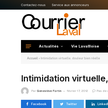
Contactez-nous
Service aux annonceurs
Actualités
Vie Lavallloise
Accueil
»
Intimidation virtuelle, douleur bien réelle
Intimidation virtuelle
Par
Geneviève Fortin
février 17, 2012
Pas de
Facebook
Twitter
Linked