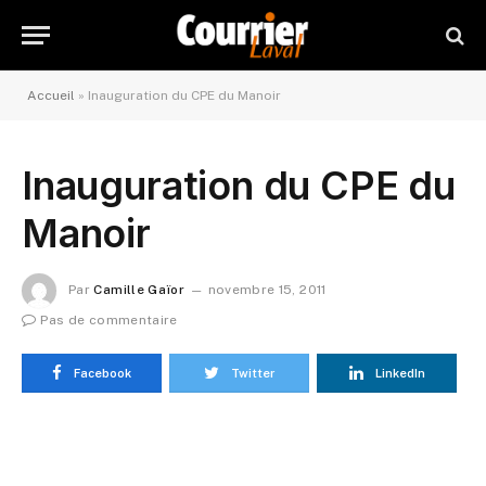
Accueil
»
Inauguration du CPE du Manoir
Inauguration du CPE du
Manoir
Par
Camille Gaïor
novembre 15, 2011
Pas de commentaire
Facebook
Twitter
LinkedIn