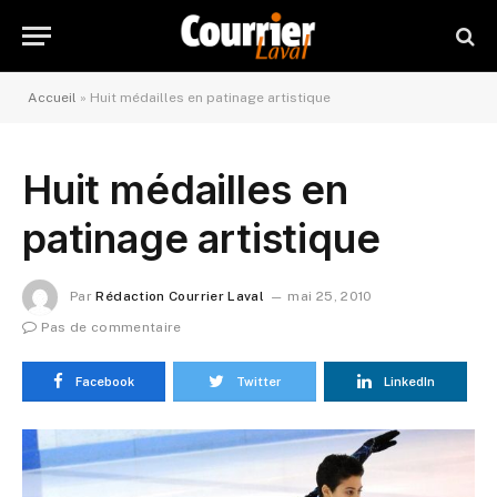
Accueil
»
Huit médailles en patinage artistique
Huit médailles en
patinage artistique
Par
Rédaction Courrier Laval
mai 25, 2010
Pas de commentaire
Facebook
Twitter
LinkedIn