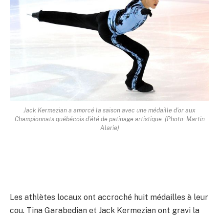
Jack Kermezian a amorcé la saison avec une médaille d’or aux
Championnats québécois d’été de patinage artistique. (Photo: Martin
Alarie)
Les athlètes locaux ont accroché huit médailles à leur
cou. Tina Garabedian et Jack Kermezian ont gravi la