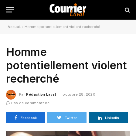
Accueil
»
Homme potentiellement violent recherché
Homme
potentiellement violent
recherché
Par
Rédaction Laval
octobre 28, 2020
Pas de commentaire
Facebook
Twitter
LinkedIn