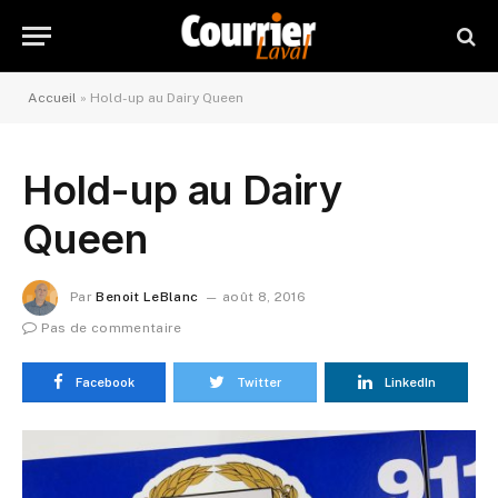
Accueil
»
Hold-up au Dairy Queen
Hold-up au Dairy
Queen
Par
Benoit LeBlanc
août 8, 2016
Pas de commentaire
Facebook
Twitter
LinkedIn