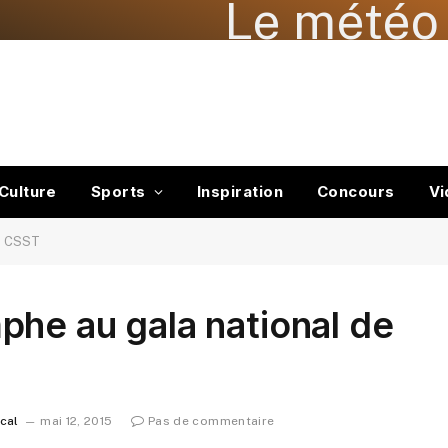
Le météo 
Culture
Sports
Inspiration
Concours
Vi
la CSST
he au gala national de
ocal
mai 12, 2015
Pas de commentaire