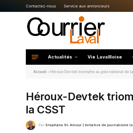
Contactez-nous
Service aux annonceurs
Actualités
Vie Lavallloise
Accueil
»
Héroux-Devtek triomphe au gala national de 
Héroux-Devtek triomp
la CSST
Par
Stephane St-Amour | Initiative de journalisme l