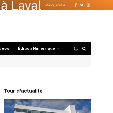
à Laval
Mardi, août 4
Facebook
Twitter
Instagram
déos
Édition Numérique
Tour d’actualité