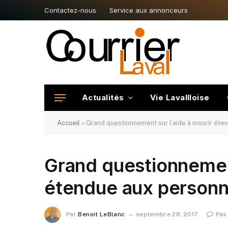
Contactez-nous
Service aux annonceurs
Actualités
Vie Lavallloise
Accueil
»
Grand questionnement sur l’aide à mourir éte
Grand questionnement
étendue aux personn
Par
Benoit LeBlanc
septembre 28, 2017
Pas