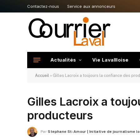
Contactez-nous
Service aux annonceurs
Actualités
Vie Lavallloise
Accueil
»
Gilles Lacroix a toujours la confiance des pro
Gilles Lacroix a touj
producteurs
Par
Stephane St-Amour | Initiative de journalisme l