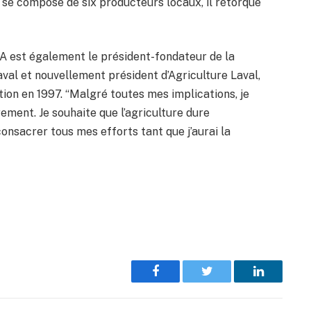
n se compose de six producteurs locaux, il rétorque
A est également le président-fondateur de la
val et nouvellement président d’Agriculture Laval,
ation en 1997. “Malgré toutes mes implications, je
rement. Je souhaite que l’agriculture dure
 consacrer tous mes efforts tant que j’aurai la
Facebook
Twitter
LinkedIn