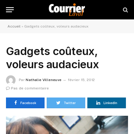
Accueil
»
Gadgets coûteux, voleurs audacieux
Gadgets coûteux,
voleurs audacieux
Par
Nathalie Villeneuve
février 15, 2012
Pas de commentaire
Facebook
Twitter
LinkedIn