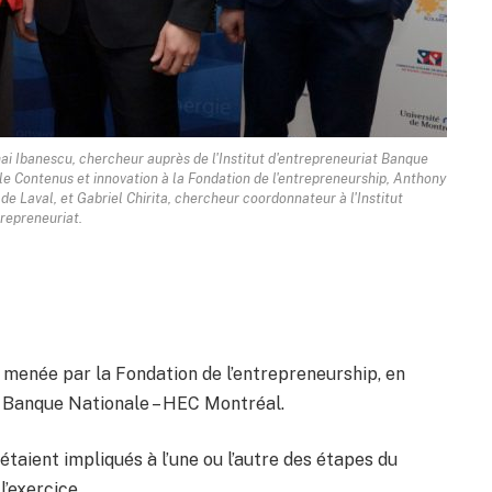
ihai Ibanescu, chercheur auprès de l'Institut d'entrepreneuriat Banque
e Contenus et innovation à la Fondation de l'entrepreneurship, Anthony
de Laval, et Gabriel Chirita, chercheur coordonnateur à l'Institut
trepreneuriat.
e menée par la Fondation de l’entrepreneurship, en
at Banque Nationale – HEC Montréal.
aient impliqués à l’une ou l’autre des étapes du
l’exercice.