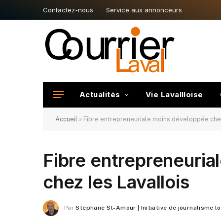
Contactez-nous
Service aux annonceurs
Actualités
Vie Lavallloise
Accueil
»
Fibre entrepreneuriale moins développée chez
Fibre entrepreneuria
chez les Lavallois
Par
Stephane St-Amour | Initiative de journalisme l