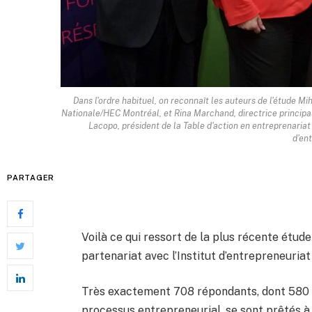
Dans l'ordre habituel, on reconnaît les auteurs de l'étude M
Nationale/HEC Montréal, et Rina Marchand, directrice principal
Lacopo, président de la Table d'action en entreprenariat 
d'en
PARTAGER
Voilà ce qui ressort de la plus récente étud
partenariat avec l’Institut d’entrepreneuri
Très exactement 708 répondants, dont 580 ét
processus entrepreneurial, se sont prêtés à 