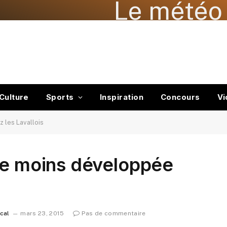
Le météo 
Culture
Sports
Inspiration
Concours
Vi
 les Lavallois
le moins développée
ocal
mars 23, 2015
Pas de commentaire