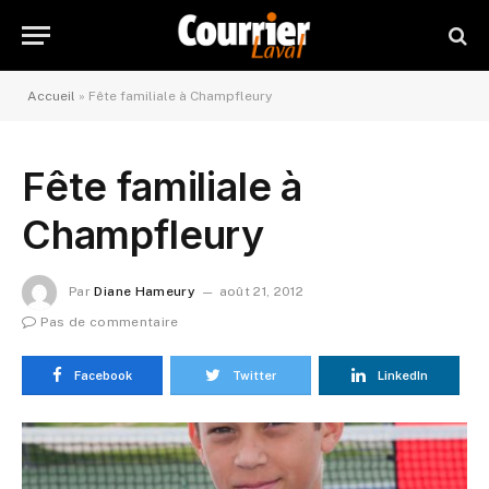
Accueil
»
Fête familiale à Champfleury
Fête familiale à
Champfleury
Par
Diane Hameury
août 21, 2012
Pas de commentaire
Facebook
Twitter
LinkedIn