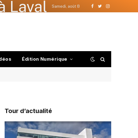
à Laval
Samedi, août 8
Facebook
Twitter
Instagram
déos
Édition Numérique
Tour d’actualité