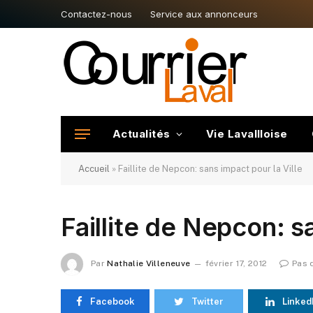
Contactez-nous
Service aux annonceurs
Actualités
Vie Lavallloise
Accueil
»
Faillite de Nepcon: sans impact pour la Ville
Faillite de Nepcon: s
Par
Nathalie Villeneuve
février 17, 2012
Pas 
Facebook
Twitter
Linked