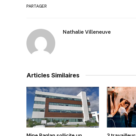
PARTAGER
Nathalie Villeneuve
Articles Similaires
Mine Raglan sollicite un
3 travailleur