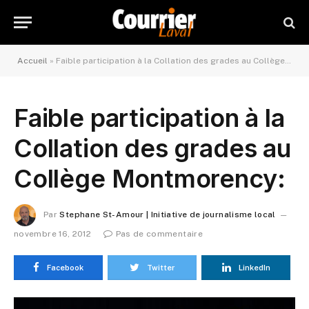
Accueil
»
Faible participation à la Collation des grades au Collège Montmorency:
Faible participation à la
Collation des grades au
Collège Montmorency:
Par
Stephane St-Amour | Initiative de journalisme local
novembre 16, 2012
Pas de commentaire
Facebook
Twitter
LinkedIn