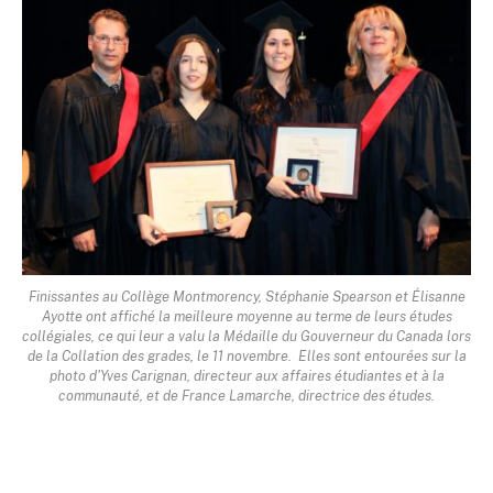
Finissantes au Collège Montmorency, Stéphanie Spearson et Élisanne
Ayotte ont affiché la meilleure moyenne au terme de leurs études
collégiales, ce qui leur a valu la Médaille du Gouverneur du Canada lors
de la Collation des grades, le 11 novembre. Elles sont entourées sur la
photo d'Yves Carignan, directeur aux affaires étudiantes et à la
communauté, et de France Lamarche, directrice des études.