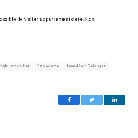
 possible de visiter appartementsleteck.ca.
ogir immobilier
En vedette
Jean-Marc Bélanger
Facebook
Twitter
LinkedIn