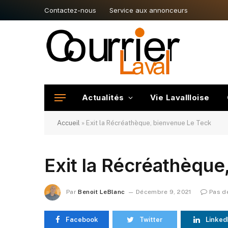
Contactez-nous
Service aux annonceurs
Actualités
Vie Lavallloise
Accueil
»
Exit la Récréathèque, bienvenue Le Teck
Exit la Récréathèque
Par
Benoit LeBlanc
Décembre 9, 2021
Pas d
Facebook
Twitter
Linked