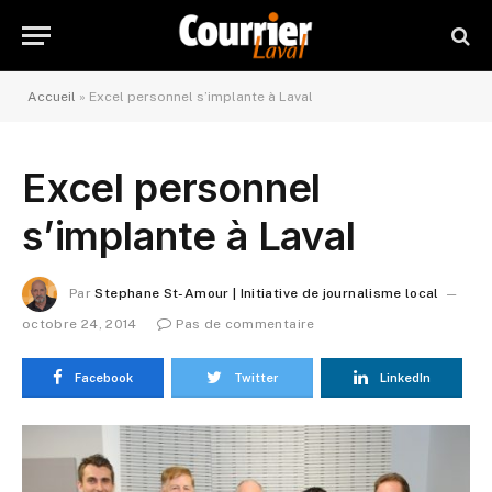
Accueil
»
Excel personnel s’implante à Laval
Excel personnel
s’implante à Laval
Par
Stephane St-Amour | Initiative de journalisme local
octobre 24, 2014
Pas de commentaire
Facebook
Twitter
LinkedIn