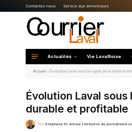
Contactez-nous
Service aux annonceurs
Actualités
Vie Lavallloise
Accueil
»
Évolution Laval sous le signe de la relance du
Évolution Laval sous 
durable et profitable
Par
Stephane St-Amour | Initiative de journalisme l