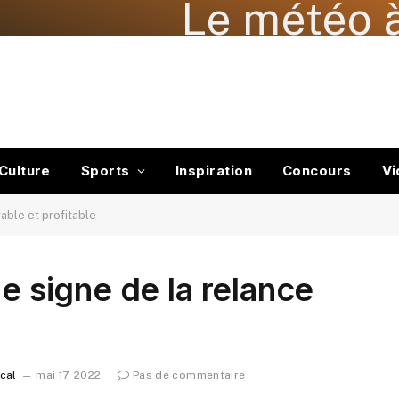
Le météo à
Culture
Sports
Inspiration
Concours
Vi
rable et profitable
le signe de la relance
ocal
mai 17, 2022
Pas de commentaire