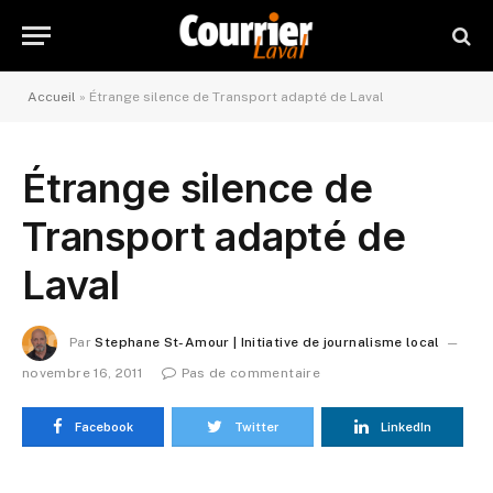
Accueil
»
Étrange silence de Transport adapté de Laval
Étrange silence de
Transport adapté de
Laval
Par
Stephane St-Amour | Initiative de journalisme local
novembre 16, 2011
Pas de commentaire
Facebook
Twitter
LinkedIn