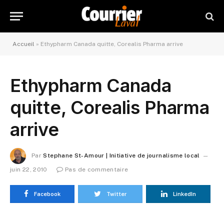
Accueil
»
Ethypharm Canada quitte, Corealis Pharma arrive
Ethypharm Canada
quitte, Corealis Pharma
arrive
Par
Stephane St-Amour | Initiative de journalisme local
juin 22, 2010
Pas de commentaire
Facebook
Twitter
LinkedIn