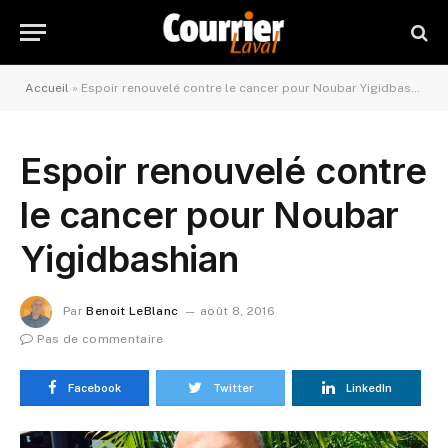
Accueil
»
Espoir renouvelé contre le cancer pour Noubar Yigidbashian
Espoir renouvelé contre
le cancer pour Noubar
Yigidbashian
Par
Benoit LeBlanc
août 8, 2016
Pas de commentaire
Facebook
Twitter
LinkedIn