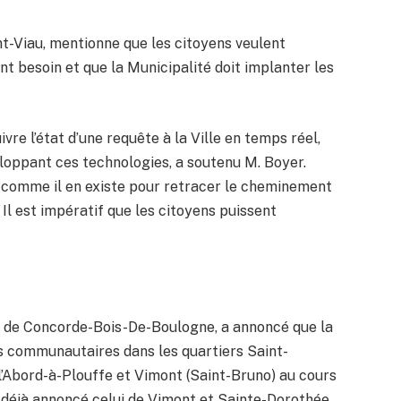
t-Viau, mentionne que les citoyens veulent
ont besoin et que la Municipalité doit implanter les
re l’état d’une requête à la Ville en temps réel,
eloppant ces technologies, a soutenu M. Boyer.
vi comme il en existe pour retracer le cheminement
 Il est impératif que les citoyens puissent
e de Concorde-Bois-De-Boulogne, a annoncé que la
es communautaires dans les quartiers Saint-
l’Abord-à-Plouffe et Vimont (Saint-Bruno) au cours
t déjà annoncé celui de Vimont et Sainte-Dorothée.