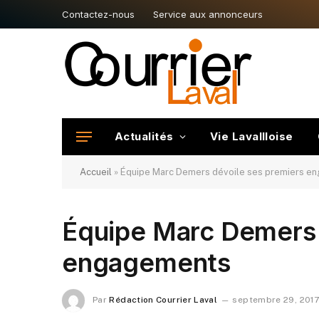
Contactez-nous
Service aux annonceurs
Actualités
Vie Lavallloise
Accueil
»
Équipe Marc Demers dévoile ses premiers e
Équipe Marc Demers 
engagements
Par
Rédaction Courrier Laval
septembre 29, 2017