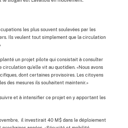
t le slogan est Lavallois en mouvement.
ccupations les plus souvent soulevées par les
rs. Ils veulent tout simplement que la circulation
»
mplanté un projet pilote qui consistait à consulter
 circulation qu’elle vit au quotidien. «Nous avons
fiques, dont certaines provisoires. Les citoyens
les des mesures ils souhaitent maintenir.»
ivre et à intensifier ce projet en y apportant les
novembre, il investirait 40 M$ dans le déploiement
 4 prochaines années. «Sécurité et mobilité