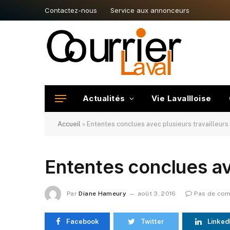
Contactez-nous
Service aux annonceurs
Actualités
Vie Lavallloise
Accueil
»
Ententes conclues avec plusieurs travailleurs
Ententes conclues ave
Par
Diane Hameury
août 3, 2016
Pas de co
Facebook
Twitter
Linked