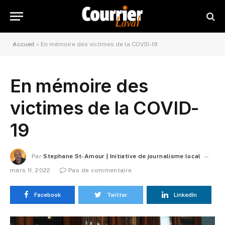
Accueil
»
En mémoire des victimes de la COVID-19
En mémoire des
victimes de la COVID-
19
Par
Stephane St-Amour | Initiative de journalisme local
mars 11, 2022
Pas de commentaire
Facebook
Twitter
LinkedIn