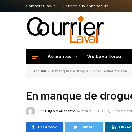
Contactez-nous
Service aux annonceurs
Actualités
Vie Lavallloise
Accueil
»
En manque de drogue, il braque une maison
En manque de drogue
Par
Hugo Morissette
mai 19, 2010
Pas de c
Facebook
Twitter
Linked