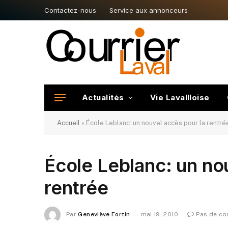
Contactez-nous
Service aux annonceurs
Actualités
Vie Lavallloise
Accueil
»
École Leblanc: un nouvel accès pour la rentré
École Leblanc: un no
rentrée
Par
Geneviève Fortin
mai 19, 2010
Pas de c