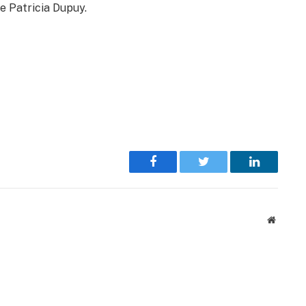
e Patricia Dupuy.
Facebook
Twitter
LinkedIn
Website