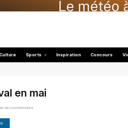
Le météo à
Culture
Sports
Inspiration
Concours
Vi
val en mai
as de commentaire
In