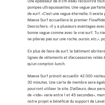
Une épaisseur de 8 cm d’eau recouvrira tout
pompes ultrapuissantes. Une vague parfaite 
de surf. «C’est une vague éternelle. Il exist
Maeva Surf accueillera le premier FlowRide
Desrochers. «Il y a plusieurs avantages avec
bonne vague comme avec le vrai surf. Tu n’as
ne pileras pas sur une roche, oursin, etc.», po
En plus de l’aire de surf, le bâtiment abrite
lignes de vêtements et d’accessoires reliés à
qu’un comptoir-lunch.
Maeva Surf prévoit accueillir 42 000 visiteu
30 minutes. Une carte de membre sera égale
pourront utiliser le site. D’ailleurs, deux
de «ride» varie entre 1 et 45 secondes», m
notre projet a bénéficié du support de Lav