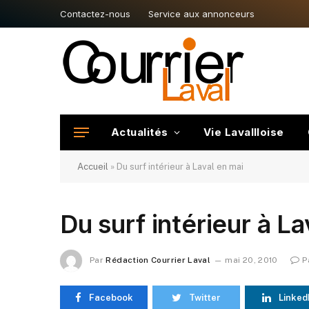
Contactez-nous
Service aux annonceurs
Actualités
Vie Lavallloise
Accueil
»
Du surf intérieur à Laval en mai
Du surf intérieur à La
Par
Rédaction Courrier Laval
mai 20, 2010
P
Facebook
Twitter
Linked